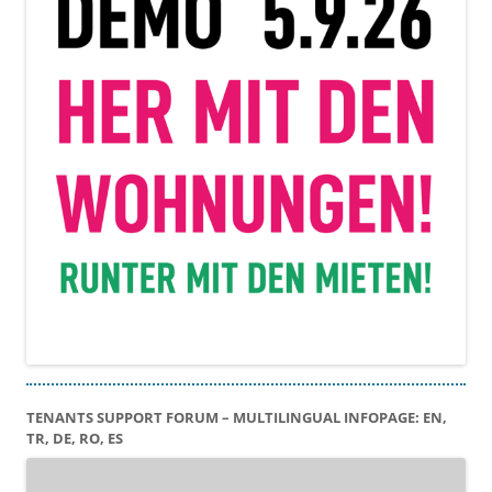
TENANTS SUPPORT FORUM – MULTILINGUAL INFOPAGE: EN,
TR, DE, RO, ES