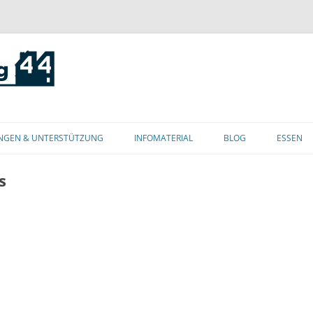
Zum
Inhalt
NGEN & UNTERSTÜTZUNG
INFOMATERIAL
BLOG
ESSEN
springen
s