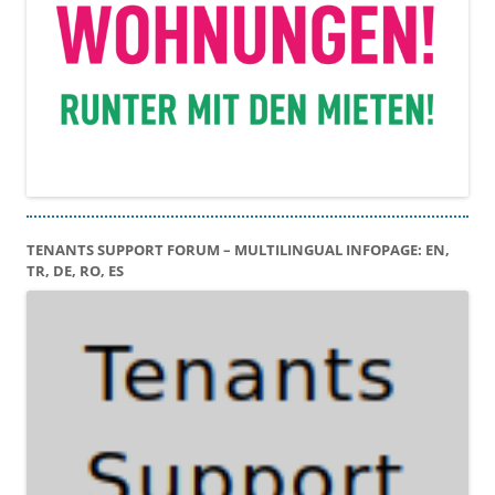
TENANTS SUPPORT FORUM – MULTILINGUAL INFOPAGE: EN,
TR, DE, RO, ES