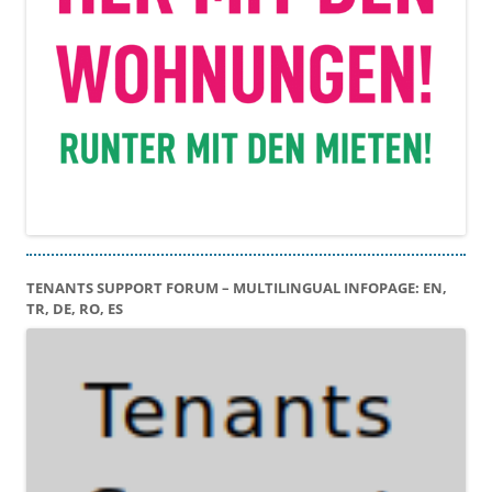
TENANTS SUPPORT FORUM – MULTILINGUAL INFOPAGE: EN,
TR, DE, RO, ES