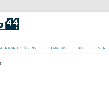
Zum
Inhalt
NGEN & UNTERSTÜTZUNG
INFOMATERIAL
BLOG
ESSEN
springen
k