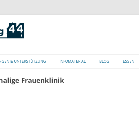
Zum
Inhalt
NGEN & UNTERSTÜTZUNG
INFOMATERIAL
BLOG
ESSEN
springen
alige Frauenklinik