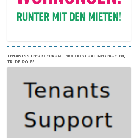
TENANTS SUPPORT FORUM – MULTILINGUAL INFOPAGE: EN,
TR, DE, RO, ES