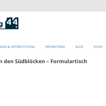
Zum
Inhalt
NGEN & UNTERSTÜTZUNG
INFOMATERIAL
BLOG
ESSEN
springen
n den Südblöcken – Formulartisch