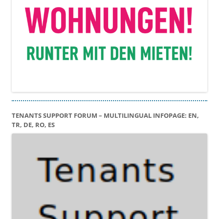
TENANTS SUPPORT FORUM – MULTILINGUAL INFOPAGE: EN,
TR, DE, RO, ES