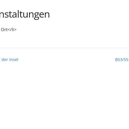
staltungen
 Ort</li>
der Insel
B53/5