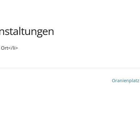
staltungen
 Ort</li>
Oranienplat