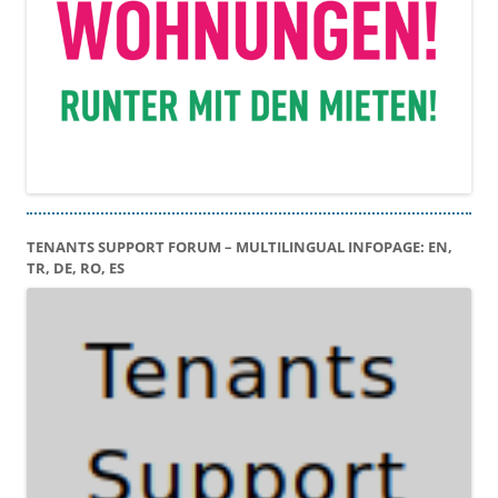
TENANTS SUPPORT FORUM – MULTILINGUAL INFOPAGE: EN,
TR, DE, RO, ES