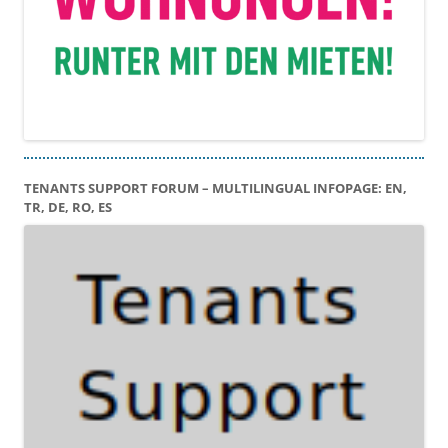
TENANTS SUPPORT FORUM – MULTILINGUAL INFOPAGE: EN,
TR, DE, RO, ES