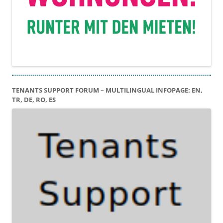
TENANTS SUPPORT FORUM – MULTILINGUAL INFOPAGE: EN,
TR, DE, RO, ES