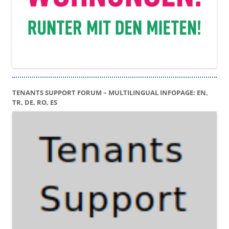
TENANTS SUPPORT FORUM – MULTILINGUAL INFOPAGE: EN,
TR, DE, RO, ES