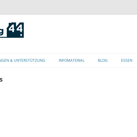
Zum
Inhalt
NGEN & UNTERSTÜTZUNG
INFOMATERIAL
BLOG
ESSEN
springen
s