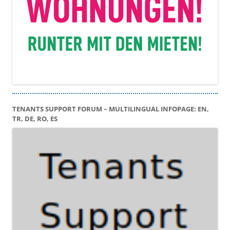
TENANTS SUPPORT FORUM – MULTILINGUAL INFOPAGE: EN,
TR, DE, RO, ES