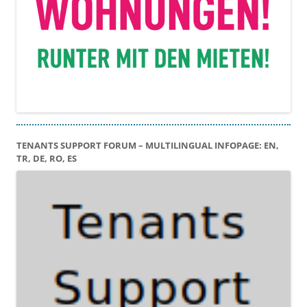
TENANTS SUPPORT FORUM – MULTILINGUAL INFOPAGE: EN,
TR, DE, RO, ES