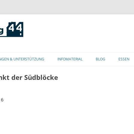
Zum
Inhalt
NGEN & UNTERSTÜTZUNG
INFOMATERIAL
BLOG
ESSEN
springen
nkt der Südblöcke
 6