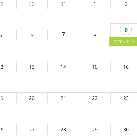
29
30
31
1
2
9
7
5
6
8
12:00 -
Kiezversammlung 44 Nordneukölln
12
13
14
15
16
19
20
21
22
23
26
27
28
29
30