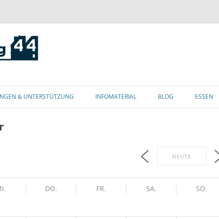
Zum
Inhalt
NGEN & UNTERSTÜTZUNG
INFOMATERIAL
BLOG
ESSEN
springen
r
HEUTE
I.
DO.
FR.
SA.
SO.