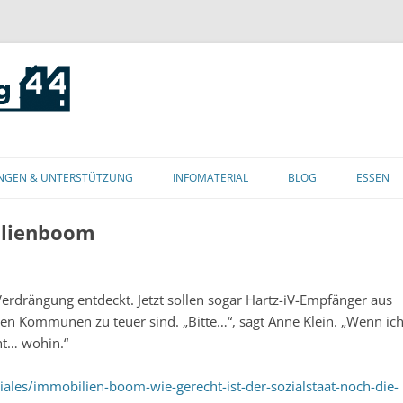
Zum
Inhalt
NGEN & UNTERSTÜTZUNG
INFOMATERIAL
BLOG
ESSEN
springen
ilienboom
Verdrängung entdeckt. Jetzt sollen sogar Hartz-iV-Empfänger aus
den Kommunen zu teuer sind. „Bitte…“, sagt Anne Klein. „Wenn ic
ht… wohin.“
iales/immobilien-boom-wie-gerecht-ist-der-sozialstaat-noch-die-