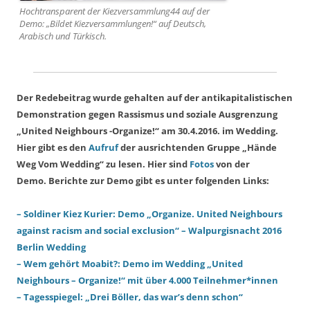
Hochtransparent der Kiezversammlung44 auf der
Demo: „Bildet Kiezversammlungen!“ auf Deutsch,
Arabisch und Türkisch.
Der Redebeitrag wurde gehalten auf der antikapitalistischen
Demonstration gegen Rassismus und soziale Ausgrenzung
„United Neighbours -Organize!“ am 30.4.2016. im Wedding.
Hier gibt es den
Aufruf
der ausrichtenden Gruppe „Hände
Weg Vom Wedding“ zu lesen. Hier sind
Fotos
von der
Demo.
Berichte zur Demo gibt es unter folgenden Links:
– Soldiner Kiez Kurier: Demo „Organize. United Neighbours
against racism and social exclusion“ – Walpurgisnacht 2016
Berlin Wedding
– Wem gehört Moabit?: Demo im Wedding „United
Neighbours – Organize!“ mit über 4.000 Teilnehmer*innen
– Tagesspiegel: „Drei Böller, das war’s denn schon“