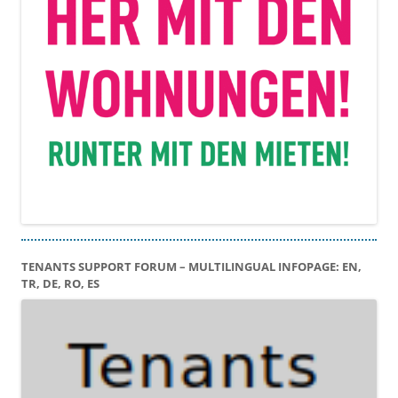
TENANTS SUPPORT FORUM – MULTILINGUAL INFOPAGE: EN,
TR, DE, RO, ES