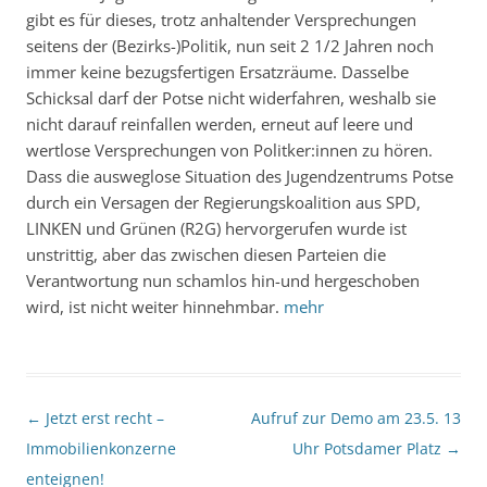
gibt es für dieses, trotz anhaltender Versprechungen
seitens der (Bezirks-)Politik, nun seit 2 1/2 Jahren noch
immer keine bezugsfertigen Ersatzräume. Dasselbe
Schicksal darf der Potse nicht widerfahren, weshalb sie
nicht darauf reinfallen werden, erneut auf leere und
wertlose Versprechungen von Politker:innen zu hören.
Dass die ausweglose Situation des Jugendzentrums Potse
durch ein Versagen der Regierungskoalition aus SPD,
LINKEN und Grünen (R2G) hervorgerufen wurde ist
unstrittig, aber das zwischen diesen Parteien die
Verantwortung nun schamlos hin-und hergeschoben
wird, ist nicht weiter hinnehmbar.
mehr
Beitragsnavigation
←
Jetzt erst recht –
Aufruf zur Demo am 23.5. 13
Immobilienkonzerne
Uhr Potsdamer Platz
→
enteignen!