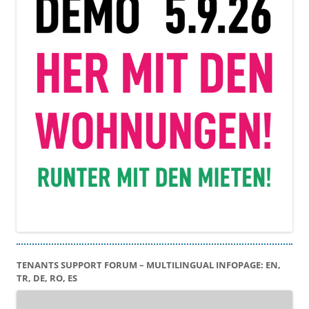
TENANTS SUPPORT FORUM – MULTILINGUAL INFOPAGE: EN,
TR, DE, RO, ES