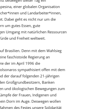
e ist deswegen dieser Tag ein
pesina, einer globalen Organisation
scher*innen und Landarbeiter*innen,
et. Dabei geht es nicht nur um die
ern um gutes Essen, gute
igen Umgang mit natürlichen Ressourcen
ürde und Freiheit weltweit.
auf Brasilien. Denn mit dem Wahlsieg
 eine faschistoide Regierung an
ie der im April 1996 die
olsonaros sympathisiert offen mit dem
nd der darauf folgenden 21-jährigen
it den Großgrundbesitzern, Banken
alen und ökologischen Bewegungen zum
Kämpfe der Frauen, Indigenen und
n ein Dorn im Auge. Deswegen wollen
Rahmen des Festes unsere Solidarität