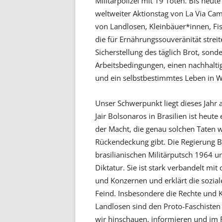
Militärpolizei mit 19 Toten. Bis heut
weltweiter Aktionstag von La Via Cam
von Landlosen, Kleinbäuer*innen, Fi
die für Ernährungssouveränität streit
Sicherstellung des täglich Brot, sond
Arbeitsbedingungen, einen nachhalt
und ein selbstbestimmtes Leben in W
Unser Schwerpunkt liegt dieses Jahr 
Jair Bolsonaros in Brasilien ist heute
der Macht, die genau solchen Taten w
Rückendeckung gibt. Die Regierung B
brasilianischen Militärputsch 1964 u
Diktatur. Sie ist stark verbandelt m
und Konzernen und erklärt die sozi
Feind. Insbesondere die Rechte und 
Landlosen sind den Proto-Faschiste
wir hinschauen, informieren und im 