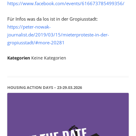
https://www.facebook.com/events/616673785499356/
Für Infos was da los ist in der Gropiusstadt:
https://peter-nowak-
journalist.de/2019/03/15/mieterproteste-in-der-
gropiusstadt/#more-20281
Kategorien
Keine Kategorien
HOUSING ACTION DAYS – 23-29.03.2026