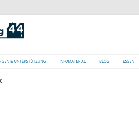
Zum
Inhalt
NGEN & UNTERSTÜTZUNG
INFOMATERIAL
BLOG
ESSEN
springen
k