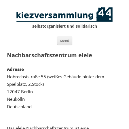
selbstorganisiert und solidarisch
Zum
Menü
Inhalt
springen
Nachbarschaftszentrum elele
Adresse
Hobrechststraße 55 (weißes Gebäude hinter dem
Spielplatz, 2.Stock)
12047 Berlin
Neukölln
Deutschland
Das elele-Nachbarschaftszentrum ist eine