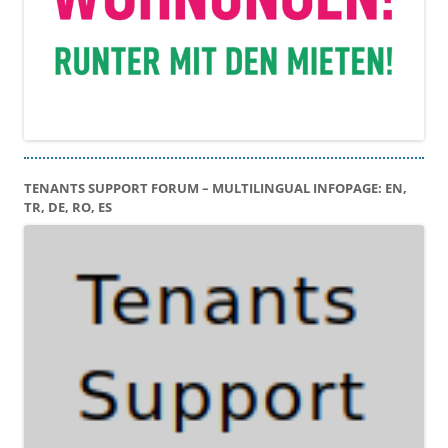
TENANTS SUPPORT FORUM – MULTILINGUAL INFOPAGE: EN,
TR, DE, RO, ES