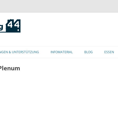
Zum
Inhalt
NGEN & UNTERSTÜTZUNG
INFOMATERIAL
BLOG
ESSEN
springen
 Plenum