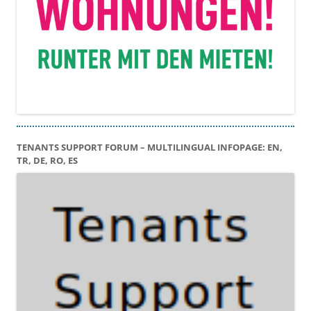
TENANTS SUPPORT FORUM – MULTILINGUAL INFOPAGE: EN,
TR, DE, RO, ES