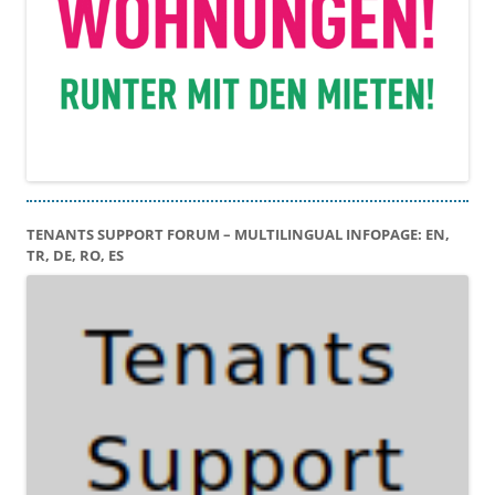
TENANTS SUPPORT FORUM – MULTILINGUAL INFOPAGE: EN,
TR, DE, RO, ES