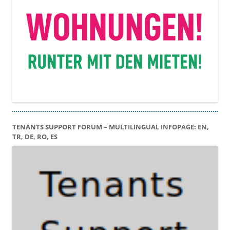
TENANTS SUPPORT FORUM – MULTILINGUAL INFOPAGE: EN,
TR, DE, RO, ES