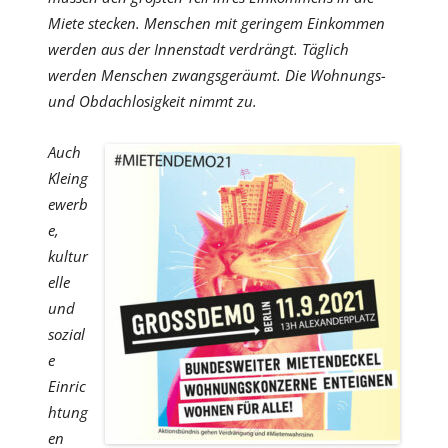
Miete stecken. Menschen mit geringem Einkommen
werden aus der Innenstadt verdrängt. Täglich
werden Menschen zwangsgeräumt. Die Wohnungs-
und Obdachlosigkeit nimmt zu.
Auch
Kleing
ewerb
e,
kultur
elle
und
sozial
e
Einric
htung
en