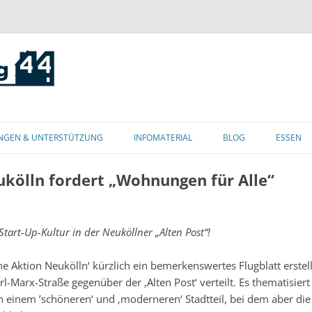
Zum
Inhalt
NGEN & UNTERSTÜTZUNG
INFOMATERIAL
BLOG
ESSEN
springen
ukölln fordert „Wohnungen für Alle“
art-Up-Kultur in der Neuköllner „Alten Post“!
che Aktion Neukölln‘ kürzlich ein bemerkenswertes Flugblatt erstell
-Marx-Straße gegenüber der ‚Alten Post‘ verteilt. Es thematisiert
on einem ’schöneren‘ und ‚moderneren‘ Stadtteil, bei dem aber die