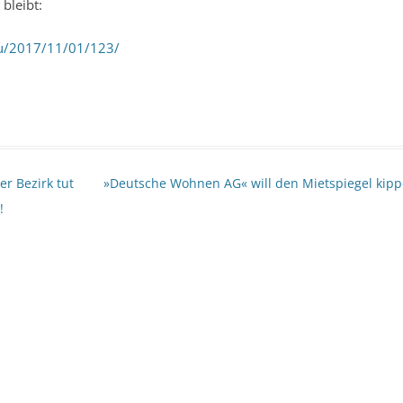
bleibt:
.eu/2017/11/01/123/
r Bezirk tut
»Deutsche Wohnen AG« will den Mietspiegel kip
!