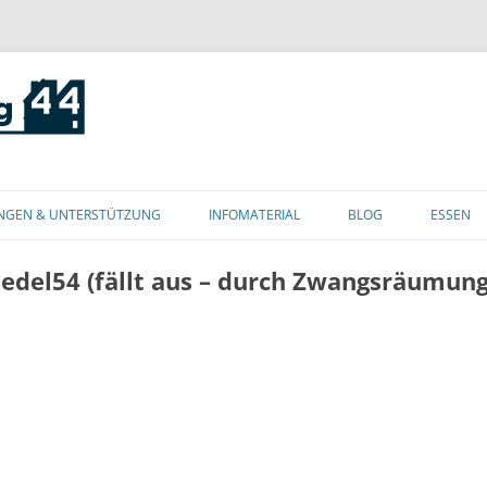
Zum
Inhalt
NGEN & UNTERSTÜTZUNG
INFOMATERIAL
BLOG
ESSEN
springen
riedel54 (fällt aus – durch Zwangsräumun